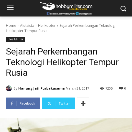
Home
Alutsista
Helikopter
Sejarah Perkembangan Teknologi
Helikopter Tempur Rusia
Blog Militer
Sejarah Perkembangan
Teknologi Helikopter Tempur
Rusia
By
Hanung Jati Purbakusuma
March 31, 2017
7205
0
Facebook
Twitter